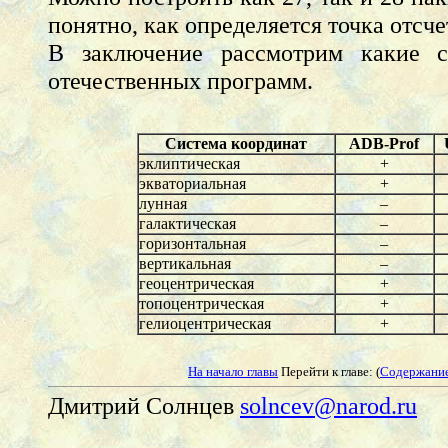
понятно, как определяется точка отсче
В заключение рассмотрим какие с
отечественных программ.
Система координат
ADB-Prof
эклиптическая
+
экваториальная
+
лунная
–
галактическая
–
горизонтальная
–
вертикальная
–
геоцентрическая
+
топоцентрическая
+
гелиоцентрическая
+
На начало главы
Перейти к главе: (
Содержани
Дмитрий Солнцев
solncev@narod.ru