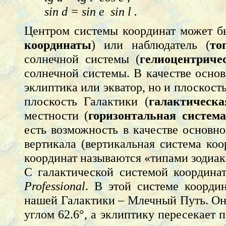
sin d = sin e sin l .
Центром системы координат может бы
координаты
) или наблюдатель (
то
солнечной системы (
гелиоцентриче
солнечной системы. В качестве осно
эклиптика или экватор, но и плоскост
плоскость Галактики (
галактическа
местности (
горизонтальная систем
есть возможность в качестве основн
вертикала (вертикальная система ко
координат называются «типами зодиак
С галактической системой координа
Professional
. В этой системе коорди
нашей Галактики – Млечный Путь. Она
углом 62.6°, а эклиптику пересекает п