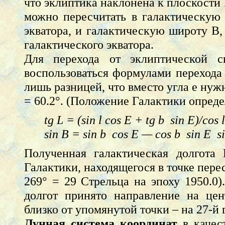
что эклиптика наклонена к плоскости
можно пересчитать в галактическую 
экватора, и галактическую широту B
галактического экватора.
Для перехода от эклиптической с
воспользоваться формулами перехода 
лишь разницей, что вместо угла e нуж
= 60.2°. (Положение Галактики опреде
tg L = (sin l cos E + tg b sin E)/cos l
sin B = sin b cos E — cos b sin E si
Полученная галактическая долгота 
Галактики, находящегося в точке пере
269° = 29 Стрельца на эпоху 1950.0)
долгот принято направление на цен
близко от упомянутой точки – на 27-й 
Лунная
система координат
в качест