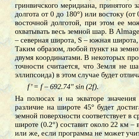
гринвичского меридиана, принятого з
долгота от 0 до 180°) или востоку (от 
восточной долготой, при этом ее мож
охватывать весь земной шар. В Almage
– северная широта, S – южная широта, 
Таким образом, любой пункт на земно
двумя координатами. В некоторых про
точности считается, что Земля не ш
эллипсоида) в этом случае будет отли
f’ = f – 692.74" sin (2f).
На полюсах и на экваторе значения
различие на широте 45° будет достиг
земной поверхности соответствует в с
широте (0.2°) составит около 22 км –
или же, если программа не может учит