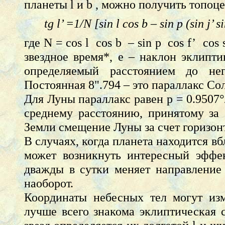
планеты l и b , можно получить топо
tg l’ =1/N [sin l cos b – sin p (sin j’ s
где N = cos l cos b – sin p cos f’ cos
звездное время*, e – наклон эклипти
определяемый расстоянием до нег
Постоянная 8".794 – это параллакс Со
Для Луны параллакс равен p = 0.9507°
среднему расстоянию, принятому за 
Земли смещение Луны за счет горизонт
В случаях, когда планета находится вб
может возникнуть интересный эффек
дважды в сутки меняет направление
наоборот.
Координаты небесных тел могут изм
лучше всего знакома эклиптическая 