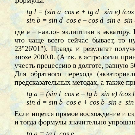
формулы:
tg l = (sin a cos e + tg d sin e) /cos
sin b = sin d cos e – cos d sin e sin 
где e – наклон эклиптики к экватору.
что чаще всего сейчас бывает, то н
23°26'01"). Правда и результат полу
эпохе 2000.0. (А т.к. в астрологии пр
учесть прецессию в долготе, равную 50,
Для обратного перехода (экваториа
предсказательных методах, а также п
tg a = (sin l cos e – tg b sin e) /cos l
sin d = sin b cos e + cos b sin e sin 
Если ищется прямое восхождение и скл
и тогда формулы значительно упроща
tg a = tg l cos e ,