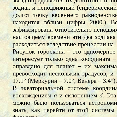
звезд определяется их долготой l и 
зодиак и неподвижный (сидерический)
долгот точку весеннего равноденст
находится вблизи цифры 2000.) В
зафиксирована относительно неподвиж
настоящему времени эти два зодиак
расходиться вследствие прецессии на 
Рисунок гороскопа – это одномерное
интересует только одна координата –
оправдано для планет – их максима
превосходит нескольких градусов, и 
17.1° (Меркурий – 7.0°, Венера – 3.4°).
В экваториальной системе координ
восхождением
a
и склонением
d
. Эт
можно было пользоваться астроном
знать, как перейти от этой системы