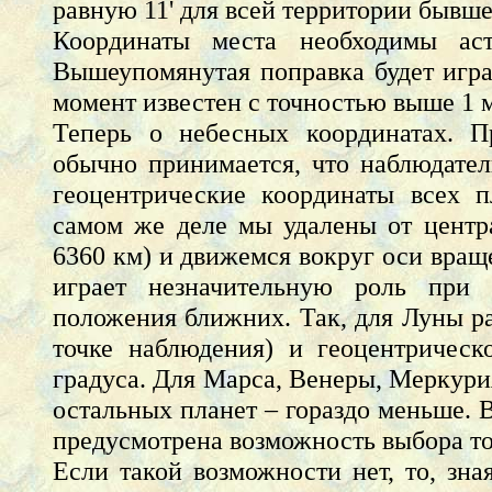
равную 11' для всей территории бывш
Координаты места необходимы аст
Вышеупомянутая поправка будет играт
момент известен с точностью выше 1 
Теперь о небесных координатах. 
обычно принимается, что наблюдател
геоцентрические координаты всех 
самом же деле мы удалены от центр
6360 км) и движемся вокруг оси враще
играет незначительную роль при 
положения ближних. Так, для Луны р
точке наблюдения) и геоцентрическ
градуса. Для Марса, Венеры, Меркурия
остальных планет – гораздо меньше. 
предусмотрена возможность выбора т
Если такой возможности нет, то, зн