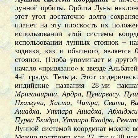
лунной орбиты. Орбита Луны наклоне
этот угол достаточно долго сохран
планет на эту плоскость их положе
использовании этой системы коорди
использовании лунных стоянок – на
зодиака, как и обычного, является
стоянок. (Глоба упоминает и друго
начало «привязано» к звезде Альбатей
4-й градус Тельца. Этот сидерическ
индийские названия 28-ми накш
Мригаширша, Ардра, Пунарвасу, Пуш
Пхалгуни, Хаста, Читра, Свати, В
Ашадха, Уттара Ашадха, Абхиджи
Пурва Бхадра, Уттара Бхадра, Реват
Лунной системой координат можно в
Можно построить как 27, так и 28 на