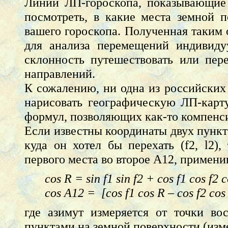
Линии ЛП-гороскопа, показывающие 
посмотреть, в какие места земной п
вашего гороскопа. Полученная таким 
для анализа перемещений индивиду
склонность путешествовать или пер
направлений.
К сожалению, ни одна из российских
нарисовать географическую ЛП-карт
формул, позволяющих как-то компенси
Если известны координаты двух пункто
куда он хотел бы перехать (f2, l2)
первого места во второе A12, примени
cos R = sin f1 sin f2 + cos f1 cos f2 co
cos А12 = [cos f1 cos R – cos f2 cos (l
где азимут измеряется от точки во
пунктами на земной поверхности (изме