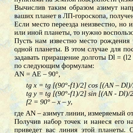
Вычислив таким образом азимут нап
ваших планет в ЛП-гороскопа, получен
Если место переезда неизвестно, но 
или иной планеты, то нужно воспольз
Пусть нам известно место рождения че
одной планеты. В этом случае для п
задавать приращение долготы Dl = (l2 
по следующим формулам:
AN = AE – 90°,
tg x = tg [(90°-f1)/2] cos [(AN – Dl)
tg y = tg [(90°-f1)/2] sin [(AN - Dl)/
f2 = 90° – x – y,
где АN – азимут линии, измеряемый от
Получив набор точек и нанеся его н
приведет вас линия этой планеты. 