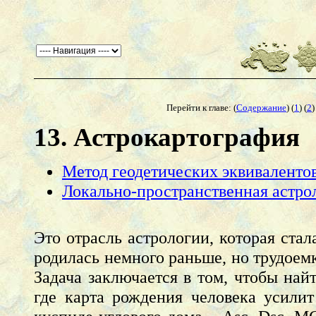
Перейти к главе: (
Содержание
) (
1
) (
2
)
13. Астрокартография
Метод геодетических эквиваленто
Локально-пространственная астро
Это отрасль астрологии, которая ста
родилась немного раньше, но трудоемк
Задача заключается в том, чтобы най
где карта рождения человека усили