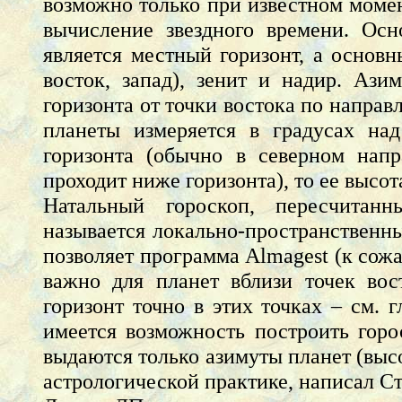
возможно только при известном момен
вычисление звездного времени. Осн
является местный горизонт, а основн
восток, запад), зенит и надир. Ази
горизонта от точки востока по направ
планеты измеряется в градусах над
горизонта (обычно в северном напр
проходит ниже горизонта), то ее высот
Натальный гороскоп, пересчитанн
называется локально-пространственн
позволяет программа Almagest (к сожа
важно для планет вблизи точек вост
горизонт точно в этих точках – см. г
имеется возможность построить горо
выдаются только азимуты планет (высо
астрологической практике, написал Ст