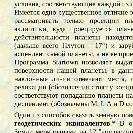
условия, соответствующие каждой из 
Имеется одно существенное отличие 
рассматривать только проекции пл
эклиптики, куда проецируется план
действительности планеты находят
(дальше всего Плутон – 17°) и зар
асцендент самой планеты, а не ее про
Программа Startown позволяет выда
поверхности нашей планеты, в данн
наклонные линии отмечают места, г
релокации (обозначения стоят у конц
соответствуют попаданию планеты на
десцендент (обозначены М, I, А и D со
Один из способов связать земную по
геодетических эквивалентов
.* В о
Земли меридианами на 12 "апельсинов