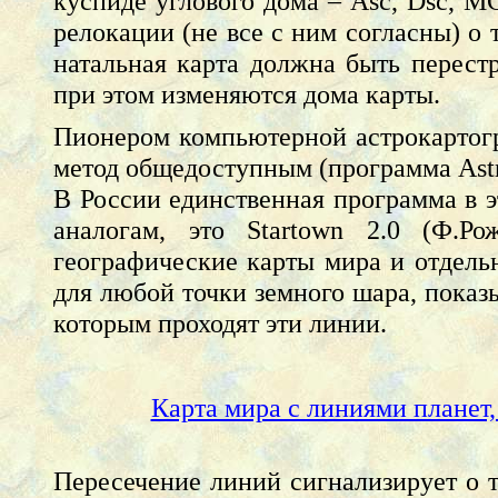
куспиде углового дома – Asc, Dsc, M
релокации (не все с ним согласны) о 
натальная карта должна быть перест
при этом изменяются дома карты.
Пионером компьютерной астрокартог
метод общедоступным (программа Astr
В России единственная программа в 
аналогам, это Startown 2.0 (Ф.Ро
географические карты мира и отдель
для любой точки земного шара, показы
которым проходят эти линии.
Карта мира с линиями планет,
Пересечение линий сигнализирует о т