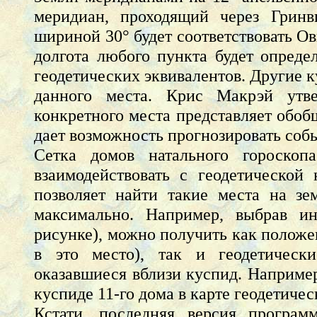
меридиан, проходящий через Гринв
шириной 30° будет соответствовать Ов
долгота любого пункта будет опред
геодетических эквивалентов. Другие 
данного места. Крис Макрэй утве
конкретного места представляет обо
дает возможность прогнозировать собы
Сетка домов натального гороскоп
взаимодействовать с геодетической
позволяет найти такие места на зе
максимально. Например, выбрав и
рисунке), можно получить как положе
в это место), так и геодетическ
оказавшиеся вблизи куспид. Наприме
куспиде 11-го дома в карте геодетиче
Кстати, последняя версия програм